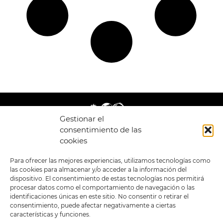
Gestionar el
consentimiento de las
cookies
LEGAL
ENLACES
Para ofrecer las mejores experiencias, utilizamos tecnologías como
las cookies para almacenar y/o acceder a la información del
POLÍTICA DE
TIENDA
ESTILOS
dispositivo. El consentimiento de estas tecnologías nos permitirá
PRIVACIDAD
FORMATOS
PREVENTAS
procesar datos como el comportamiento de navegación o las
TÉRMINOS Y
OFERTAS
identificaciones únicas en este sitio. No consentir o retirar el
CONDICIONES
MERCHANDISING
GENERALES DE LA
consentimiento, puede afectar negativamente a ciertas
VENTA
FOUR SKULLS
características y funciones.
POLÍTICA DE COOKIES