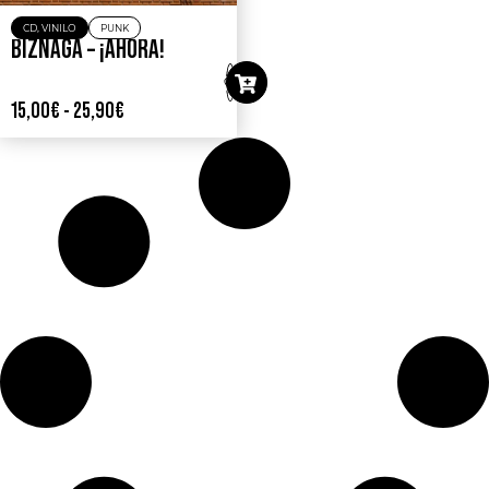
CD
,
VINILO
PUNK
BIZNAGA – ¡AHORA!
15,00
€
-
25,90
€