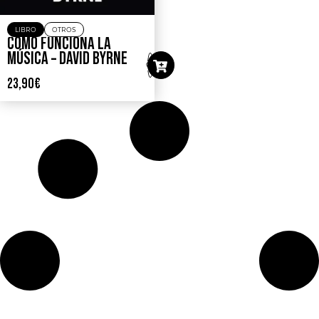
LIBRO
OTROS
CÓMO FUNCIONA LA
MÚSICA – DAVID BYRNE
23,90
€