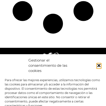
Gestionar el
consentimiento de las
cookies
LEGAL
ENLACES
Para ofrecer las mejores experiencias, utilizamos tecnologías como
las cookies para almacenar y/o acceder a la información del
POLÍTICA DE
TIENDA
ESTILOS
dispositivo. El consentimiento de estas tecnologías nos permitirá
PRIVACIDAD
FORMATOS
PREVENTAS
procesar datos como el comportamiento de navegación o las
TÉRMINOS Y
OFERTAS
identificaciones únicas en este sitio. No consentir o retirar el
CONDICIONES
MERCHANDISING
GENERALES DE LA
consentimiento, puede afectar negativamente a ciertas
VENTA
FOUR SKULLS
características y funciones.