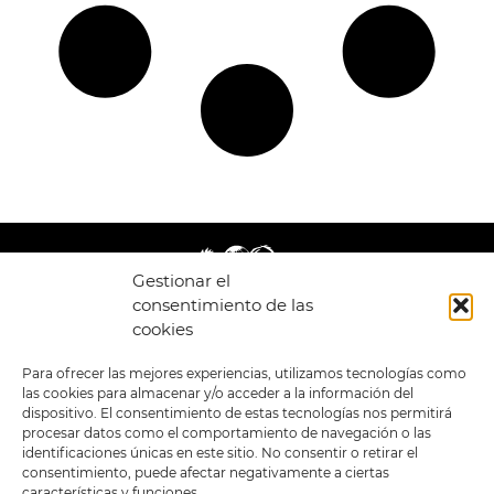
Gestionar el
consentimiento de las
cookies
LEGAL
ENLACES
Para ofrecer las mejores experiencias, utilizamos tecnologías como
las cookies para almacenar y/o acceder a la información del
POLÍTICA DE
TIENDA
ESTILOS
dispositivo. El consentimiento de estas tecnologías nos permitirá
PRIVACIDAD
FORMATOS
PREVENTAS
procesar datos como el comportamiento de navegación o las
TÉRMINOS Y
OFERTAS
identificaciones únicas en este sitio. No consentir o retirar el
CONDICIONES
MERCHANDISING
GENERALES DE LA
consentimiento, puede afectar negativamente a ciertas
VENTA
FOUR SKULLS
características y funciones.