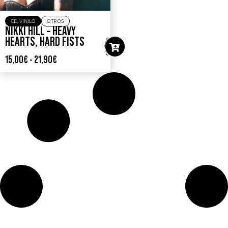
CD
,
VINILO
OTROS
NIKKI HILL – HEAVY
HEARTS, HARD FISTS
15,00
€
-
21,90
€