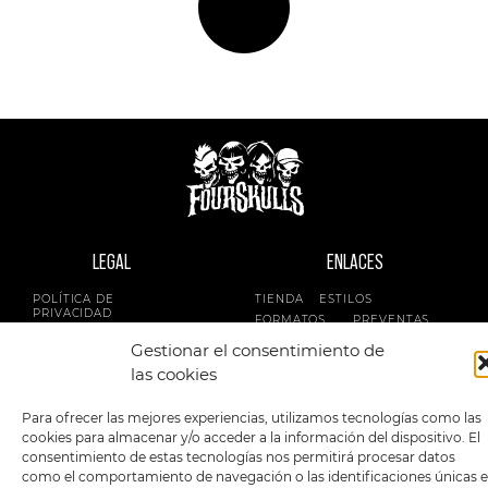
LEGAL
ENLACES
POLÍTICA DE
TIENDA
ESTILOS
PRIVACIDAD
FORMATOS
PREVENTAS
TÉRMINOS Y
OFERTAS
Gestionar el consentimiento de
CONDICIONES
MERCHANDISING
GENERALES DE LA
las cookies
VENTA
FOUR SKULLS
POLÍTICA DE COOKIES
Para ofrecer las mejores experiencias, utilizamos tecnologías como las
cookies para almacenar y/o acceder a la información del dispositivo. El
SIGUENOS EN:
METODOS DE PAGO:
consentimiento de estas tecnologías nos permitirá procesar datos
como el comportamiento de navegación o las identificaciones únicas 