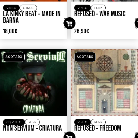
VINILO
OTROS
VINILO
PUNK
LA KINKY BEAT – MADE IN
REFUSED – WAR MUSIC
BARNA
18,00
€
26,90
€
AGOTADO
AGOTADO
CD
,
VINILO
PUNK
VINILO
PUNK
NON SERVIUM – CRIATURA
REFUSED – FREEDOM