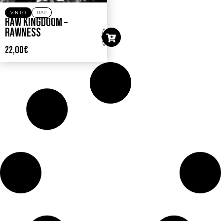
VINILO
RAP
RAW KINGDOOM –
RAWNESS
22,00
€