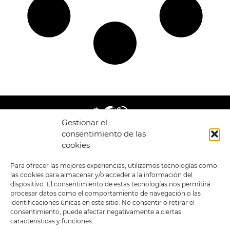
Gestionar el
consentimiento de las
cookies
LEGAL
ENLACES
Para ofrecer las mejores experiencias, utilizamos tecnologías como
las cookies para almacenar y/o acceder a la información del
POLÍTICA DE
TIENDA
ESTILOS
dispositivo. El consentimiento de estas tecnologías nos permitirá
PRIVACIDAD
FORMATOS
PREVENTAS
procesar datos como el comportamiento de navegación o las
TÉRMINOS Y
OFERTAS
identificaciones únicas en este sitio. No consentir o retirar el
CONDICIONES
MERCHANDISING
GENERALES DE LA
consentimiento, puede afectar negativamente a ciertas
VENTA
FOUR SKULLS
características y funciones.
POLÍTICA DE COOKIES