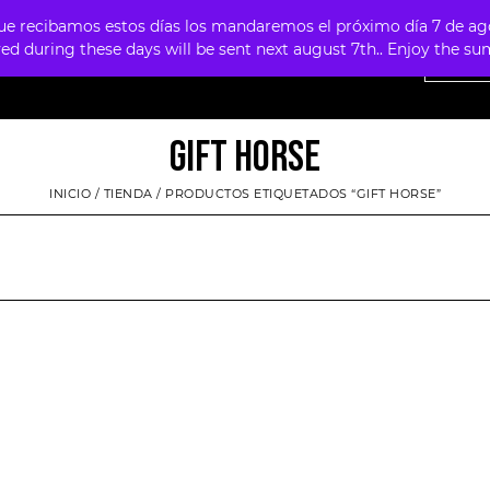
 recibamos estos días los mandaremos el próximo día 7 de agosto
ved during these days will be sent next august 7th.. Enjoy the 
NTAS
OFERTAS
MERCHANDISING
FOUR SKULLS
GIFT HORSE
INICIO
/
TIENDA
/ PRODUCTOS ETIQUETADOS “GIFT HORSE”