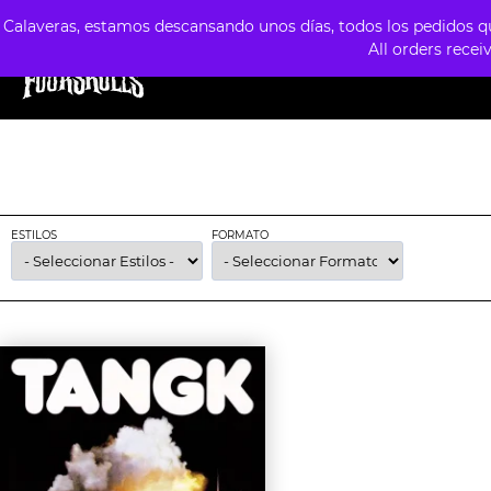
Calaveras, estamos descansando unos días, todos los pedidos que
All orders recei
TIENDA
ESTILOS
FORMATOS
PREVE
ESTILOS
FORMATO