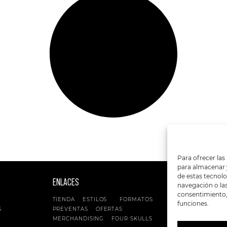
Para ofrecer las
para almacenar y
de estas tecnol
ENLACES
SIGUENOS EN:
navegación o las 
consentimiento, 
TIENDA
ESTILOS
FORMATOS
funciones.
S
PREVENTAS
OFERTAS
MERCHANDISING
FOUR SKULLS