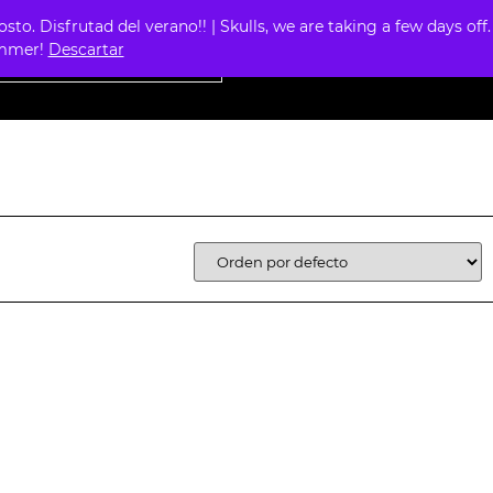
. Disfrutad del verano!! | Skulls, we are taking a few days off.
0
summer!
Descartar