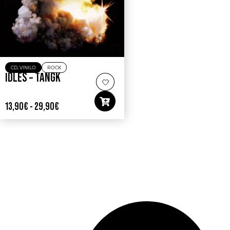
CD
,
VINILO
ROCK
IDLES – TANGK
13,90
€
-
29,90
€