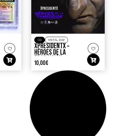
CD
METAL
,
RAP
XPRESIDENTX ‎–
HÉROES DE LA
TRANSICIÓN
10,00
€