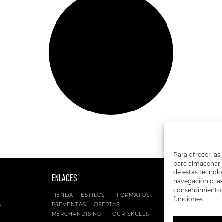
Para ofrecer las
para almacenar y
de estas tecnol
ENLACES
SIGUENOS EN:
navegación o las 
consentimiento, 
TIENDA
ESTILOS
FORMATOS
funciones.
S
PREVENTAS
OFERTAS
MERCHANDISING
FOUR SKULLS