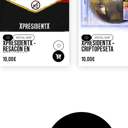
CD
METAL
,
RAP
CD
METAL
,
RAP
XPRESIDENTX ‎-
XPRESIDENTX ‎–
RESACÓN EN
CRIPTOPESETA
EUROVEGAS
10,00
€
10,00
€