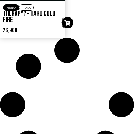
VINILO
ROCK
THERAPY? – HARD COLD
FIRE
26,90
€