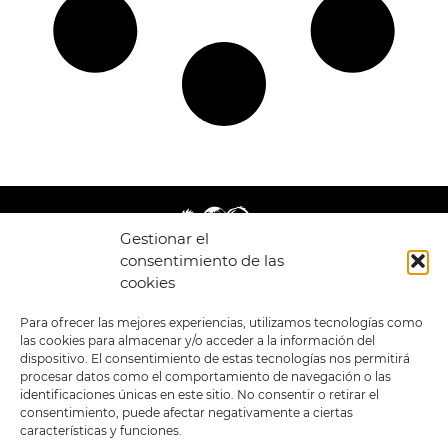
Gestionar el
consentimiento de las
cookies
LEGAL
ENLACES
Para ofrecer las mejores experiencias, utilizamos tecnologías como
las cookies para almacenar y/o acceder a la información del
POLÍTICA DE
TIENDA
ESTILOS
dispositivo. El consentimiento de estas tecnologías nos permitirá
PRIVACIDAD
FORMATOS
PREVENTAS
procesar datos como el comportamiento de navegación o las
TÉRMINOS Y
OFERTAS
identificaciones únicas en este sitio. No consentir o retirar el
CONDICIONES
MERCHANDISING
GENERALES DE LA
consentimiento, puede afectar negativamente a ciertas
VENTA
FOUR SKULLS
características y funciones.
POLÍTICA DE COOKIES