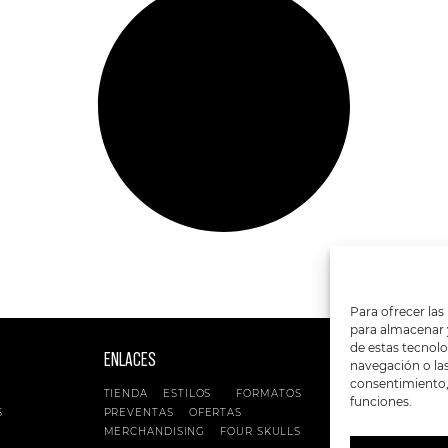
Para ofrecer las
para almacenar y
de estas tecnol
ENLACES
SIGUENOS EN:
navegación o las 
consentimiento, 
TIENDA
ESTILOS
FORMATOS
funciones.
S
PREVENTAS
OFERTAS
MERCHANDISING
FOUR SKULLS