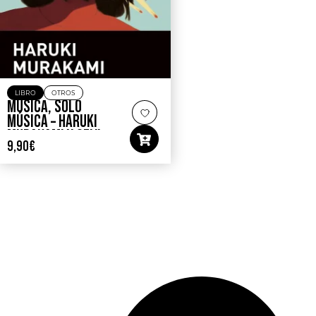
LIBRO
OTROS
MÚSICA, SÓLO
MÚSICA – HARUKI
MURAKAMI Y SEIJI
9,90
€
HOZAWA