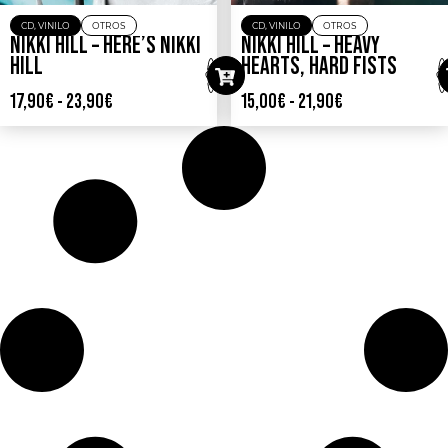
CD
,
VINILO
OTROS
CD
,
VINILO
OTROS
NIKKI HILL – HERE’S NIKKI
NIKKI HILL – HEAVY
HILL
HEARTS, HARD FISTS
17,90
€
-
23,90
€
15,00
€
-
21,90
€