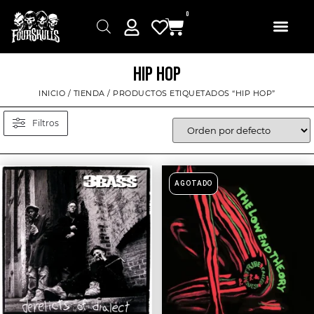
0
HIP HOP
INICIO
/
TIENDA
/ PRODUCTOS ETIQUETADOS “HIP HOP”
Filtros
AGOTADO