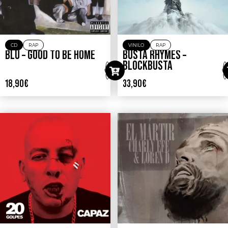
CD
RAP
VINILO
RAP
BLU – GOOD TO BE HOME
BUSTA RHYMES –
BLOCKBUSTA
18,90
€
33,90
€