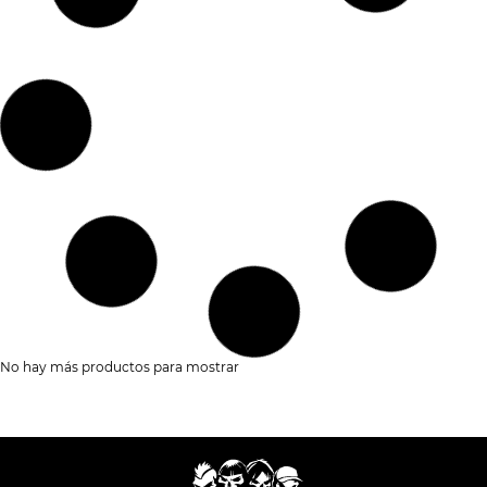
CAMISETA
,
CD
,
VINILO
RAP
VINILO
OTROS
ERIK URANO – STALKER
ERYKAH BADU – BADUIZM
17,90
€
-
29,90
€
37,90
€