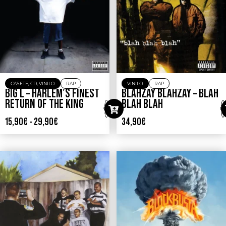
CASETE
,
CD
,
VINILO
RAP
VINILO
RAP
BIG L – HARLEM’S FINEST
BLAHZAY BLAHZAY – BLAH
RETURN OF THE KING
BLAH BLAH
15,90
€
-
29,90
€
34,90
€