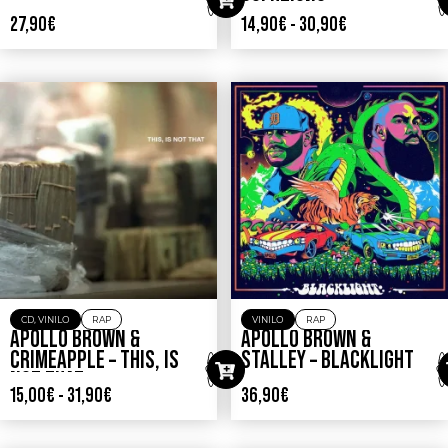
SOLUTIONS
27,90
€
14,90
€
-
30,90
€
CD
,
VINILO
RAP
VINILO
RAP
APOLLO BROWN &
APOLLO BROWN &
CRIMEAPPLE – THIS, IS
STALLEY – BLACKLIGHT
NOT THAT
15,00
€
-
31,90
€
36,90
€