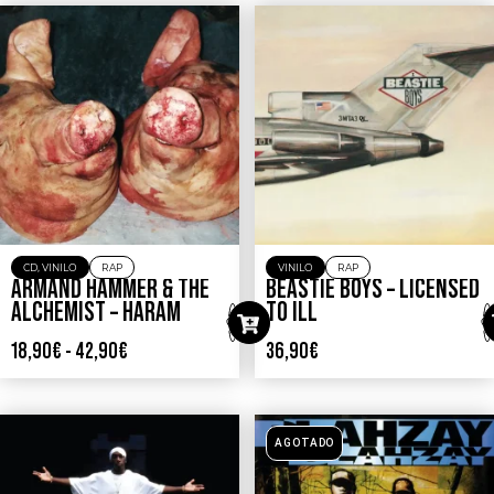
CD
,
VINILO
RAP
VINILO
RAP
ARMAND HAMMER & THE
BEASTIE BOYS – LICENSED
ALCHEMIST – HARAM
TO ILL
18,90
€
-
42,90
€
36,90
€
AGOTADO