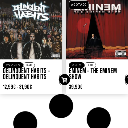
AGOTADO
CD
,
VINILO
RAP
VINILO
RAP
DELINQUENT HABITS –
EMINEM – THE EMINEM
DELINQUENT HABITS
SHOW
12,99
€
-
31,90
€
39,90
€