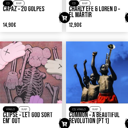
CD
RAP
CD
RAP
CAPAZ – 20 GOLPES
CHARLY EFE & LOREN D –
EL MÁRTIR
14,90
€
12,90
€
VINILO
RAP
CD
,
VINILO
RAP
CLIPSE – LET GOD SORT
COMMON – A BEAUTIFUL
EM’ OUT
REVOLUTION (PT 1)