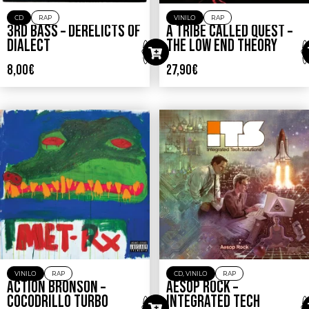
CD
RAP
VINILO
RAP
3RD BASS – DERELICTS OF
A TRIBE CALLED QUEST –
DIALECT
THE LOW END THEORY
8,00
€
27,90
€
VINILO
RAP
CD
,
VINILO
RAP
ACTION BRONSON –
AESOP ROCK –
COCODRILLO TURBO
INTEGRATED TECH