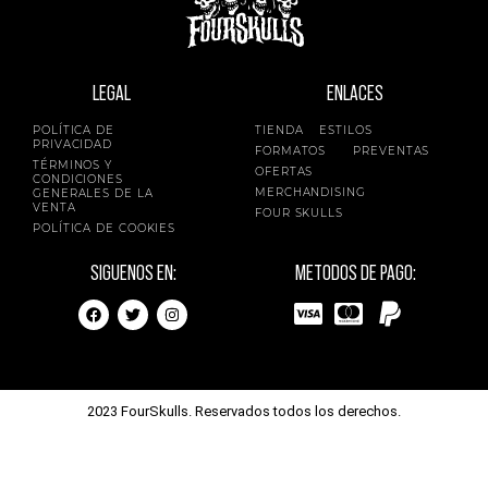
CD
,
VINILO
OTROS
VINILO
RAP
EVERLAST – EAT AT
EVIDENCE – UNLEARNING
WHITEY’S
VOL. 1
20,90
€
-
36,90
€
36,90
€
Gestionar el consentimiento de
las cookies
Para ofrecer las mejores experiencias, utilizamos tecnologías como las
cookies para almacenar y/o acceder a la información del dispositivo. El
VINILO
RAP
CD
RAP