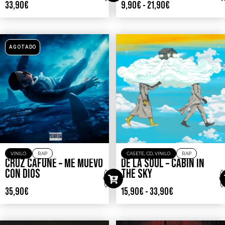
33,90
€
9,90
€
-
21,90
€
AGOTADO
VINILO
RAP
CASETE
,
CD
,
VINILO
RAP
CRUZ CAFUNÉ – ME MUEVO
DE LA SOUL – CABIN IN
CON DIOS
THE SKY
35,90
€
15,90
€
-
33,90
€