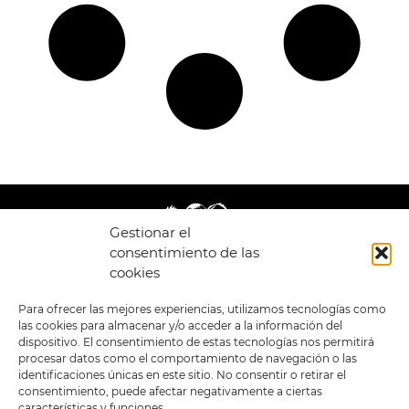
Gestionar el
consentimiento de las
cookies
LEGAL
ENLACES
Para ofrecer las mejores experiencias, utilizamos tecnologías como
las cookies para almacenar y/o acceder a la información del
POLÍTICA DE
TIENDA
ESTILOS
dispositivo. El consentimiento de estas tecnologías nos permitirá
PRIVACIDAD
FORMATOS
PREVENTAS
procesar datos como el comportamiento de navegación o las
TÉRMINOS Y
OFERTAS
identificaciones únicas en este sitio. No consentir o retirar el
CONDICIONES
MERCHANDISING
GENERALES DE LA
consentimiento, puede afectar negativamente a ciertas
VENTA
FOUR SKULLS
características y funciones.