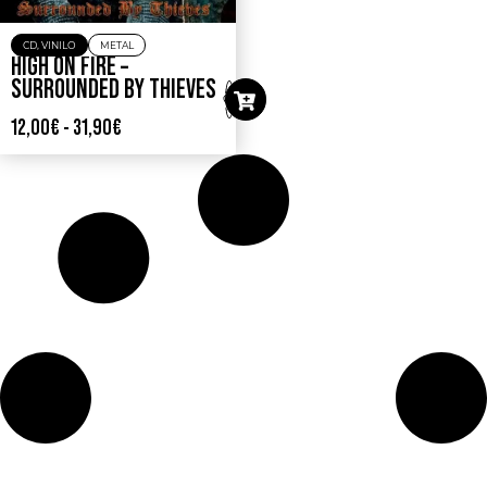
CD
,
VINILO
METAL
HIGH ON FIRE –
SURROUNDED BY THIEVES
12,00
€
-
31,90
€