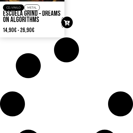
CD
,
VINILO
METAL
ESCUELA GRIND – DREAMS
ON ALGORITHMS
14,90
€
-
26,90
€