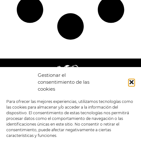
Gestionar el
consentimiento de las
cookies
LEGAL
ENLACES
Para ofrecer las mejores experiencias, utilizamos tecnologías como
las cookies para almacenar y/o acceder a la información del
POLÍTICA DE
TIENDA
ESTILOS
dispositivo. El consentimiento de estas tecnologías nos permitirá
PRIVACIDAD
FORMATOS
PREVENTAS
procesar datos como el comportamiento de navegación o las
TÉRMINOS Y
OFERTAS
identificaciones únicas en este sitio. No consentir o retirar el
CONDICIONES
MERCHANDISING
GENERALES DE LA
consentimiento, puede afectar negativamente a ciertas
VENTA
FOUR SKULLS
características y funciones.
POLÍTICA DE COOKIES