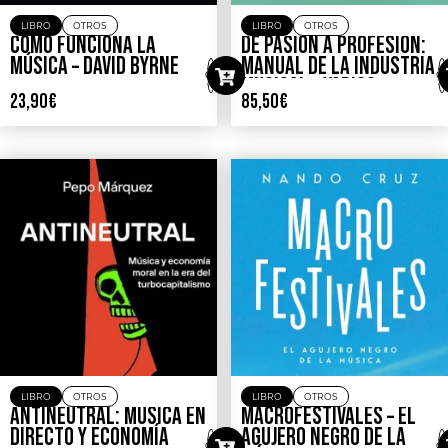
LIBRO
OTROS
LIBRO
OTROS
CÓMO FUNCIONA LA
DE PASIÓN A PROFESIÓN:
MÚSICA – DAVID BYRNE
MANUAL DE LA INDUSTRIA
MUSICAL – VARIOS
23,90
€
85,50
€
ESCRITORES
LIBRO
OTROS
LIBRO
OTROS
ANTINEUTRAL: MÚSICA EN
MACROFESTIVALES – EL
DIRECTO Y ECONOMÍA
AGUJERO NEGRO DE LA