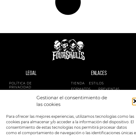
LEGAL
ENLACES
POLÍTICA DE
TIENDA
ESTILOS
PRIVACIDAD
FORMATOS
PREVENTAS
TÉRMINOS Y
OFERTAS
Gestionar el consentimiento de
CONDICIONES
MERCHANDISING
GENERALES DE LA
las cookies
VENTA
FOUR SKULLS
POLÍTICA DE COOKIES
Para ofrecer las mejores experiencias, utilizamos tecnologías como las
cookies para almacenar y/o acceder a la información del dispositivo. El
SIGUENOS EN:
METODOS DE PAGO:
consentimiento de estas tecnologías nos permitirá procesar datos
como el comportamiento de navegación o las identificaciones únicas 