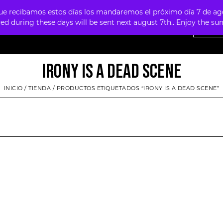
 recibamos estos días los mandaremos el próximo día 7 de agosto
ved during these days will be sent next august 7th.. Enjoy the 
NTAS
OFERTAS
MERCHANDISING
FOUR SKULLS
IRONY IS A DEAD SCENE
INICIO
/
TIENDA
/ PRODUCTOS ETIQUETADOS “IRONY IS A DEAD SCENE”