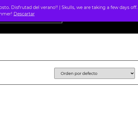
. Disfrutad del verano!! | Skulls, we are taking a few days off.
0
summer!
Descartar