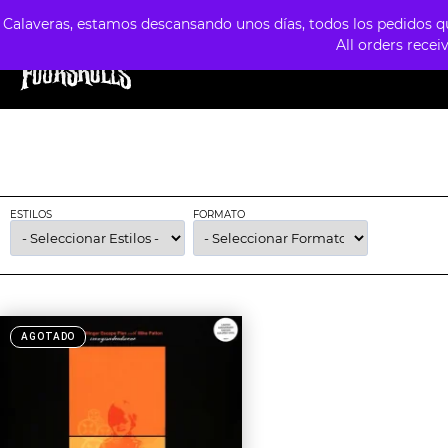
Calaveras, estamos descansando unos días, todos los pedidos que
All orders recei
TIENDA
ESTILOS
FORMATOS
PREVE
ESTILOS
FORMATO
AGOTADO