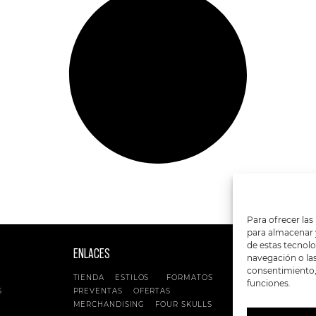
Para ofrecer las
para almacenar y
de estas tecnol
ENLACES
SIGUENOS EN:
navegación o las 
consentimiento, 
TIENDA
ESTILOS
FORMATOS
funciones.
S
PREVENTAS
OFERTAS
MERCHANDISING
FOUR SKULLS