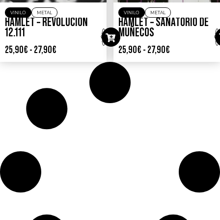
VINILO
METAL
VINILO
METAL
HAMLET – REVOLUCIÓN
HAMLET – SANATORIO DE
12.111
MUÑECOS
25,90
€
-
27,90
€
25,90
€
-
27,90
€