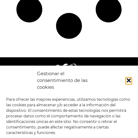
Gestionar el
consentimiento de las
cookies
LEGAL
ENLACES
Para ofrecer las mejores experiencias, utilizamos tecnologías como
las cookies para almacenar y/o acceder a la información del
POLÍTICA DE
TIENDA
ESTILOS
dispositivo. El consentimiento de estas tecnologías nos permitirá
PRIVACIDAD
FORMATOS
PREVENTAS
procesar datos como el comportamiento de navegación o las
TÉRMINOS Y
OFERTAS
identificaciones únicas en este sitio. No consentir o retirar el
CONDICIONES
MERCHANDISING
GENERALES DE LA
consentimiento, puede afectar negativamente a ciertas
VENTA
FOUR SKULLS
características y funciones.
POLÍTICA DE COOKIES