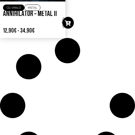
CD
,
VINILO
METAL
ANNIHILATOR – METAL II
12,90
€
-
34,90
€