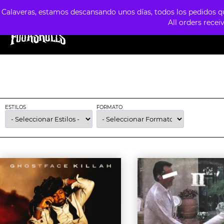
Calaveras, estamos descansando unos días, todos los pedidos que
All orders recei
TIENDA
ESTILOS
FORMATOS
PREVE
ESTILOS
FORMATO