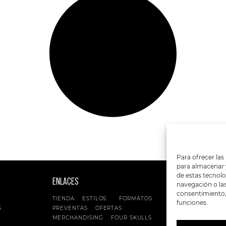
Para ofrecer las
para almacenar y
de estas tecnol
ENLACES
SIGUENOS EN:
navegación o las 
consentimiento, 
TIENDA
ESTILOS
FORMATOS
funciones.
S
PREVENTAS
OFERTAS
MERCHANDISING
FOUR SKULLS