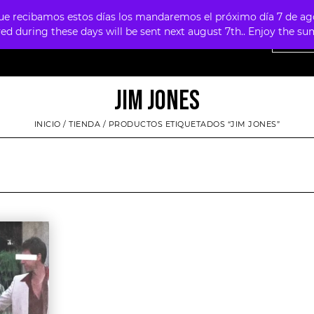
 recibamos estos días los mandaremos el próximo día 7 de agosto
ved during these days will be sent next august 7th.. Enjoy the 
NTAS
OFERTAS
MERCHANDISING
FOUR SKULLS
JIM JONES
INICIO
/
TIENDA
/ PRODUCTOS ETIQUETADOS “JIM JONES”