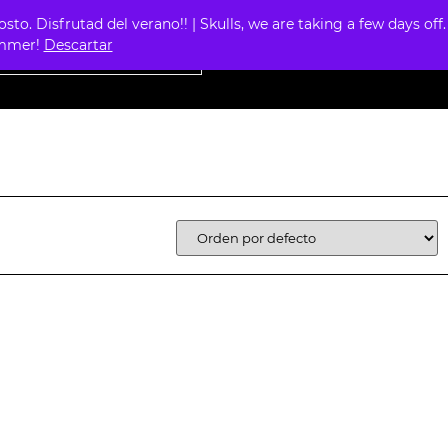
. Disfrutad del verano!! | Skulls, we are taking a few days off.
0
summer!
Descartar