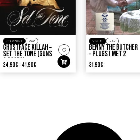
CD
,
VINILO
RAP
VINILO
RAP
GHOSTFACE KILLAH –
BENNY THE BUTCHER
SET THE TONE (GUNS
– PLUGS I MET 2
& ROSES)
24,90
€
-
41,90
€
31,90
€