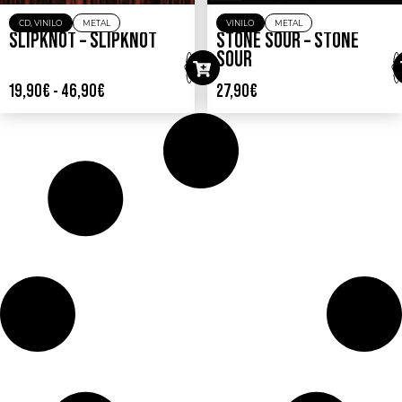
CD
,
VINILO
METAL
VINILO
METAL
SLIPKNOT – SLIPKNOT
STONE SOUR – STONE
SOUR
19,90
€
-
46,90
€
27,90
€