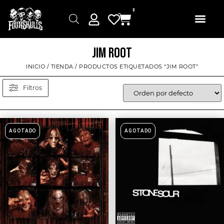
0
JIM ROOT
INICIO
/
TIENDA
/ PRODUCTOS ETIQUETADOS “JIM ROOT”
Filtros
AGOTADO
AGOTADO