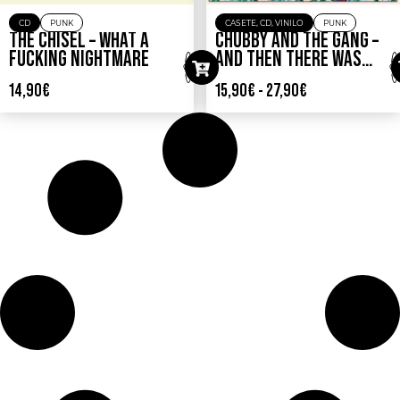
CD
PUNK
CASETE
,
CD
,
VINILO
PUNK
THE CHISEL – WHAT A
CHUBBY AND THE GANG –
FUCKING NIGHTMARE
AND THEN THERE WAS…
14,90
€
15,90
€
-
27,90
€