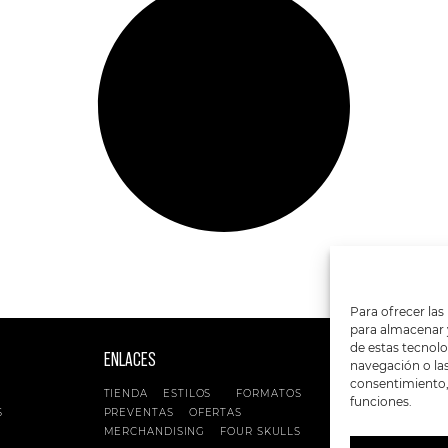
Para ofrecer las
para almacenar y
de estas tecnol
ENLACES
SIGUENOS EN:
navegación o las 
consentimiento, 
TIENDA
ESTILOS
FORMATOS
funciones.
S
PREVENTAS
OFERTAS
MERCHANDISING
FOUR SKULLS