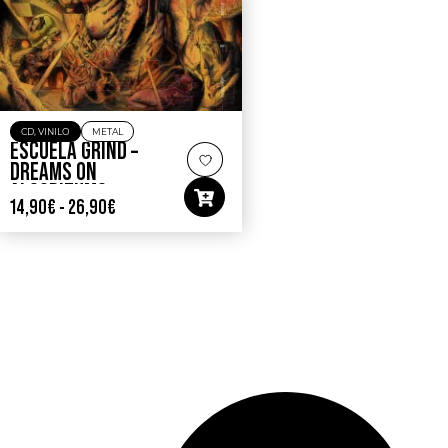
CD
,
VINILO
METAL
ESCUELA GRIND –
DREAMS ON
ALGORITHMS
14,90
€
-
26,90
€