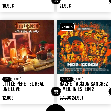
18,90
€
21,90
€
OFERTA
CD
RAP
VINILO
RAP
LITTLE PEPE – EL REAL
HAZHE | ACCION SANCHEZ
ONE LOVE
– MEID IN ESPEIN 2
12,00
€
27,00
€
24,90
€