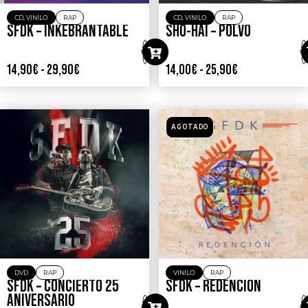
CD
,
VINILO
RAP
CD
,
VINILO
RAP
SFDK – INKEBRANTABLE
SHO-HAI – POLVO
14,90
€
-
29,90
€
14,00
€
-
25,90
€
AGOTADO
DVD
RAP
VINILO
RAP
SFDK – CONCIERTO 25
SFDK – REDENCIÓN
ANIVERSARIO