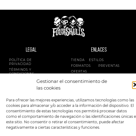
LEGAL
ENLACES
POLÍTICA DE
TIENDA
ESTILOS
PRIVACIDAD
FORMATOS
PREVENTAS
TÉRMINOS Y
OFERTAS
CONDICIONES
MERCHANDISING
GENERALES DE LA
Gestionar el consentimiento de
VENTA
FOUR SKULLS
las cookies
POLÍTICA DE COOKIES
SIGUENOS EN:
METODOS DE PAGO:
Para ofrecer las mejores experiencias, utilizamos tecnologías como las
cookies para almacenar y/o acceder a la información del dispositivo. El
consentimiento de estas tecnologías nos permitirá procesar datos
como el comportamiento de navegación o las identificaciones únicas 
este sitio. No consentir o retirar el consentimiento, puede afectar
negativamente a ciertas características y funciones.