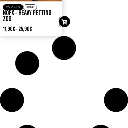
CD
,
VINILO
PUNK
NOFX – HEAVY PETTING
ZOO
11,90
€
-
25,90
€