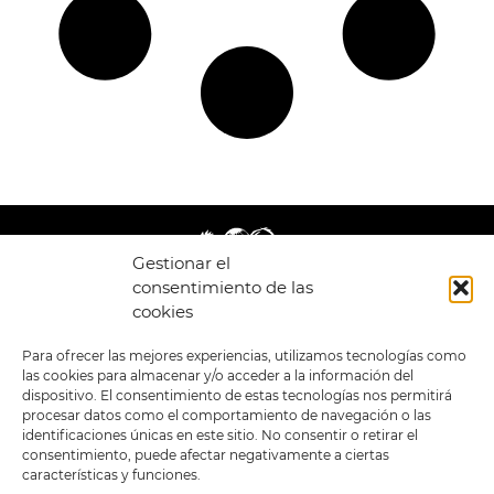
Gestionar el
consentimiento de las
cookies
LEGAL
ENLACES
Para ofrecer las mejores experiencias, utilizamos tecnologías como
las cookies para almacenar y/o acceder a la información del
POLÍTICA DE
TIENDA
ESTILOS
dispositivo. El consentimiento de estas tecnologías nos permitirá
PRIVACIDAD
FORMATOS
PREVENTAS
procesar datos como el comportamiento de navegación o las
TÉRMINOS Y
OFERTAS
identificaciones únicas en este sitio. No consentir o retirar el
CONDICIONES
MERCHANDISING
GENERALES DE LA
consentimiento, puede afectar negativamente a ciertas
VENTA
FOUR SKULLS
características y funciones.
POLÍTICA DE COOKIES