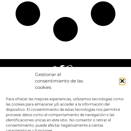
Gestionar el
consentimiento de las
cookies
LEGAL
ENLACES
Para ofrecer las mejores experiencias, utilizamos tecnologías como
las cookies para almacenar y/o acceder a la información del
POLÍTICA DE
TIENDA
ESTILOS
dispositivo. El consentimiento de estas tecnologías nos permitirá
PRIVACIDAD
FORMATOS
PREVENTAS
procesar datos como el comportamiento de navegación o las
TÉRMINOS Y
OFERTAS
identificaciones únicas en este sitio. No consentir o retirar el
CONDICIONES
MERCHANDISING
GENERALES DE LA
consentimiento, puede afectar negativamente a ciertas
VENTA
FOUR SKULLS
características y funciones.