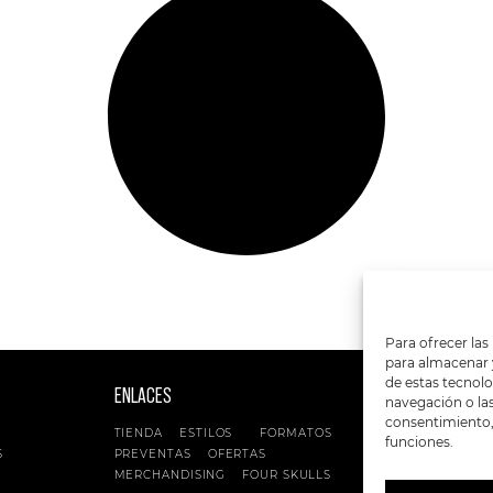
Para ofrecer las
para almacenar y
de estas tecnol
ENLACES
SIGUENOS EN:
navegación o las 
consentimiento, 
TIENDA
ESTILOS
FORMATOS
funciones.
S
PREVENTAS
OFERTAS
MERCHANDISING
FOUR SKULLS