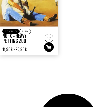
CD
,
VINILO
PUNK
NOFX – HEAVY
PETTING ZOO
11,90
€
-
25,90
€