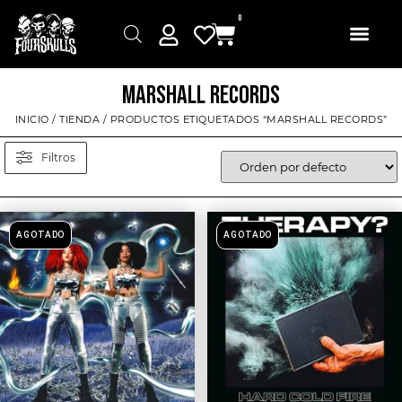
0
MARSHALL RECORDS
INICIO
/
TIENDA
/ PRODUCTOS ETIQUETADOS “MARSHALL RECORDS”
Filtros
AGOTADO
AGOTADO