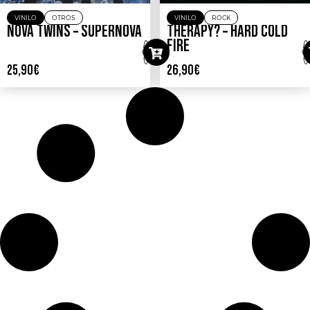
VINILO
OTROS
VINILO
ROCK
NOVA TWINS – SUPERNOVA
THERAPY? – HARD COLD
FIRE
25,90
€
26,90
€