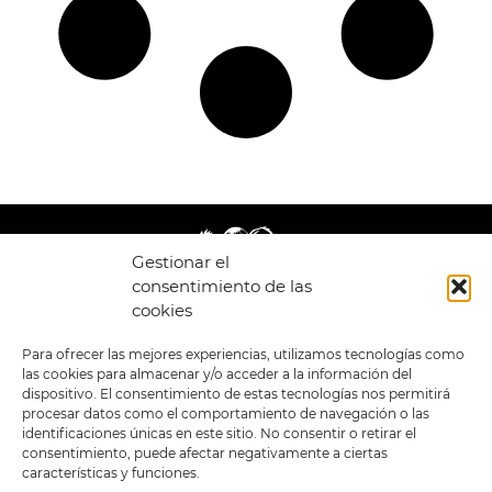
Gestionar el
consentimiento de las
cookies
LEGAL
ENLACES
Para ofrecer las mejores experiencias, utilizamos tecnologías como
las cookies para almacenar y/o acceder a la información del
POLÍTICA DE
TIENDA
ESTILOS
dispositivo. El consentimiento de estas tecnologías nos permitirá
PRIVACIDAD
FORMATOS
PREVENTAS
procesar datos como el comportamiento de navegación o las
TÉRMINOS Y
OFERTAS
identificaciones únicas en este sitio. No consentir o retirar el
CONDICIONES
MERCHANDISING
GENERALES DE LA
consentimiento, puede afectar negativamente a ciertas
VENTA
FOUR SKULLS
características y funciones.
POLÍTICA DE COOKIES