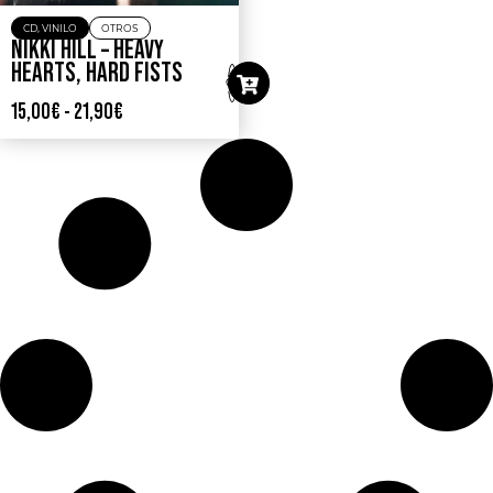
CD
,
VINILO
OTROS
NIKKI HILL – HEAVY
HEARTS, HARD FISTS
15,00
€
-
21,90
€