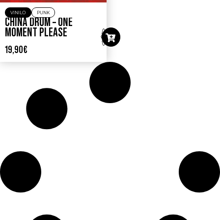
VINILO
PUNK
CHINA DRUM – ONE
MOMENT PLEASE
19,90
€