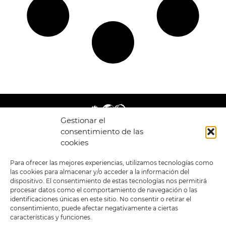
Gestionar el
consentimiento de las
cookies
LEGAL
ENLACES
Para ofrecer las mejores experiencias, utilizamos tecnologías como
las cookies para almacenar y/o acceder a la información del
POLÍTICA DE
TIENDA
ESTILOS
dispositivo. El consentimiento de estas tecnologías nos permitirá
PRIVACIDAD
FORMATOS
PREVENTAS
procesar datos como el comportamiento de navegación o las
TÉRMINOS Y
OFERTAS
identificaciones únicas en este sitio. No consentir o retirar el
CONDICIONES
MERCHANDISING
GENERALES DE LA
consentimiento, puede afectar negativamente a ciertas
VENTA
FOUR SKULLS
características y funciones.
POLÍTICA DE COOKIES