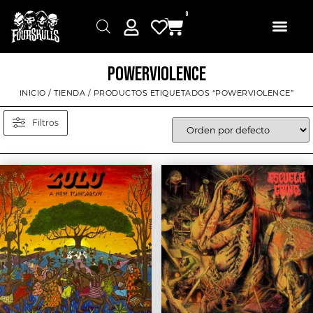
0
POWERVIOLENCE
INICIO
/
TIENDA
/ PRODUCTOS ETIQUETADOS “POWERVIOLENCE”
Filtros