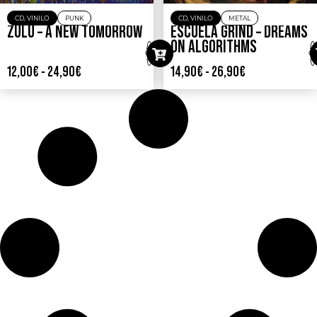
CD
,
VINILO
PUNK
CD
,
VINILO
METAL
ZULU – A NEW TOMORROW
ESCUELA GRIND – DREAMS
ON ALGORITHMS
12,00
€
-
24,90
€
14,90
€
-
26,90
€