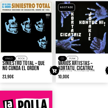
AGOTADO
VINILO
ROCK
CD
PUNK
SINIESTRO TOTAL – QUE
VARIOS ARTISTAS –
NO CUNDA EL ORDEN
KORTATU, CICATRIZ,
JOTAKIE, KONTUZ HI!
23,90
€
10,00
€