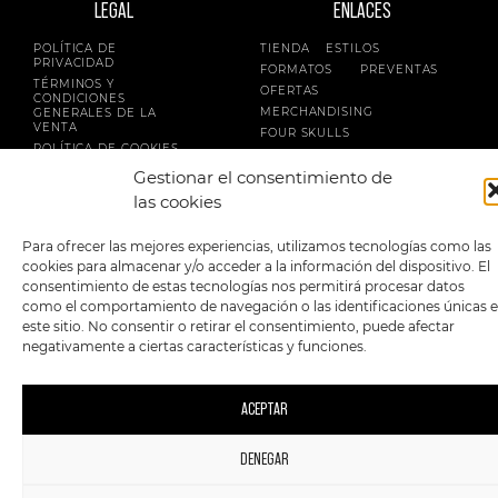
LEGAL
ENLACES
POLÍTICA DE
TIENDA
ESTILOS
PRIVACIDAD
FORMATOS
PREVENTAS
TÉRMINOS Y
OFERTAS
CONDICIONES
MERCHANDISING
GENERALES DE LA
VENTA
FOUR SKULLS
POLÍTICA DE COOKIES
Gestionar el consentimiento de
SIGUENOS EN:
METODOS DE PAGO:
las cookies
Para ofrecer las mejores experiencias, utilizamos tecnologías como las
cookies para almacenar y/o acceder a la información del dispositivo. El
consentimiento de estas tecnologías nos permitirá procesar datos
como el comportamiento de navegación o las identificaciones únicas 
este sitio. No consentir o retirar el consentimiento, puede afectar
2023 FourSkulls. Reservados todos los derechos.
negativamente a ciertas características y funciones.
ACEPTAR
DENEGAR
1