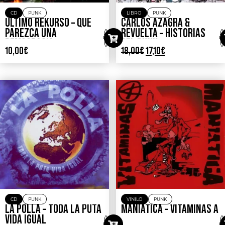
CD
PUNK
LIBRO
PUNK
ULTIMO REKURSO – QUE
CARLOS AZAGRA &
PAREZCA UNA
REVUELTA – HISTORIAS
DEMOCRACIA
DEL PUNK
10,00
€
18,00
€
17,10
€
CD
PUNK
VINILO
PUNK
LA POLLA – TODA LA PUTA
MANIATICA – VITAMINAS A
VIDA IGUAL