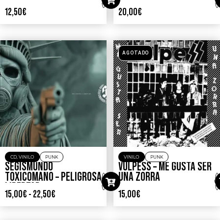
12,50
€
20,00
€
AGOTADO
CD
,
VINILO
PUNK
VINILO
PUNK
SEGISMUNDO
VULPESS – ME GUSTA SER
TOXICOMANO – PELIGROSA
UNA ZORRA
LIBERTAD
15,00
€
-
22,50
€
15,00
€