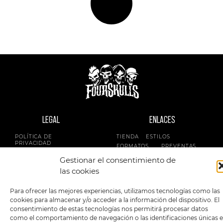
LEGAL
ENLACES
POLÍTICA DE
TIENDA
ESTILOS
PRIVACIDAD
FORMATOS
PREVENTAS
TÉRMINOS Y
OFERTAS
Gestionar el consentimiento de
CONDICIONES
MERCHANDISING
GENERALES DE LA
las cookies
VENTA
FOUR SKULLS
POLÍTICA DE COOKIES
Para ofrecer las mejores experiencias, utilizamos tecnologías como las
cookies para almacenar y/o acceder a la información del dispositivo. El
SIGUENOS EN:
METODOS DE PAGO:
consentimiento de estas tecnologías nos permitirá procesar datos
como el comportamiento de navegación o las identificaciones únicas 