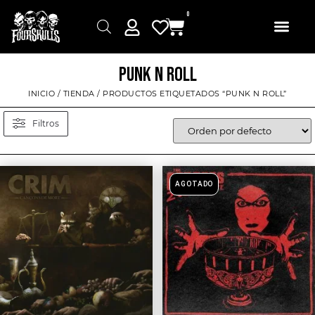
0
PUNK N ROLL
INICIO
/
TIENDA
/ PRODUCTOS ETIQUETADOS “PUNK N ROLL”
Filtros
AGOTADO