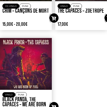
CD
,
VINILO
PUNK
VINILO
PUNK
CRIM – CANÇONS DE MORT
THE CAPACES – ZOETROPE
15,00
€
-
20,00
€
17,00
€
VINILO
PUNK
BLACK PANDA, THE
CAPACES – WE ARE BORN