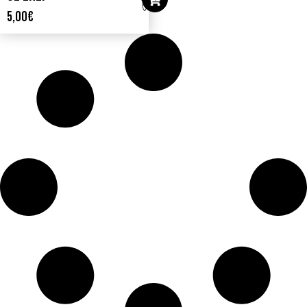
OF FUEL
5,00
€