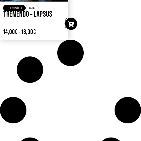
CD
,
VINILO
RAP
TREMENDO – LAPSUS
14,00
€
-
18,00
€