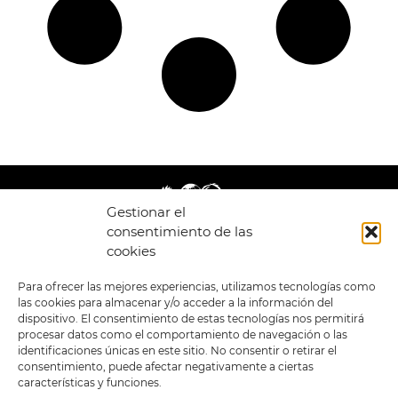
Gestionar el
consentimiento de las
cookies
LEGAL
ENLACES
Para ofrecer las mejores experiencias, utilizamos tecnologías como
las cookies para almacenar y/o acceder a la información del
POLÍTICA DE
TIENDA
ESTILOS
dispositivo. El consentimiento de estas tecnologías nos permitirá
PRIVACIDAD
FORMATOS
PREVENTAS
procesar datos como el comportamiento de navegación o las
TÉRMINOS Y
OFERTAS
identificaciones únicas en este sitio. No consentir o retirar el
CONDICIONES
MERCHANDISING
GENERALES DE LA
consentimiento, puede afectar negativamente a ciertas
VENTA
FOUR SKULLS
características y funciones.
POLÍTICA DE COOKIES