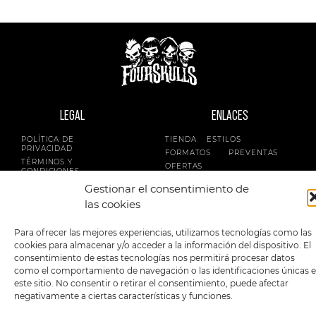
LEGAL
ENLACES
POLÍTICA DE
TIENDA
ESTILOS
PRIVACIDAD
FORMATOS
PREVENTAS
TÉRMINOS Y
OFERTAS
CONDICIONES
MERCHANDISING
GENERALES DE LA
Gestionar el consentimiento de
VENTA
FOUR SKULLS
las cookies
POLÍTICA DE COOKIES
SIGUENOS EN:
METODOS DE PAGO:
Para ofrecer las mejores experiencias, utilizamos tecnologías como las
cookies para almacenar y/o acceder a la información del dispositivo. El
consentimiento de estas tecnologías nos permitirá procesar datos
como el comportamiento de navegación o las identificaciones únicas 
este sitio. No consentir o retirar el consentimiento, puede afectar
negativamente a ciertas características y funciones.