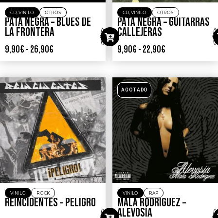
CD
,
VINILO
OTROS
CD
,
VINILO
OTROS
PATA NEGRA – BLUES DE
PATA NEGRA – GUITARRAS
LA FRONTERA
CALLEJERAS
9,90
€
-
26,90
€
9,90
€
-
22,90
€
AGOTADO
VINILO
ROCK
VINILO
RAP
REINCIDENTES – PELIGRO
MALA RODRIGUEZ –
ALEVOSÍA