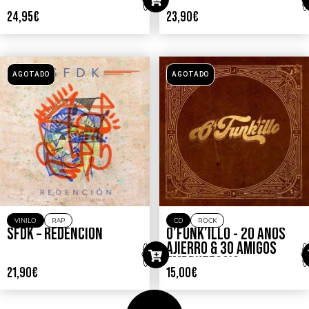
24,95
€
23,90
€
AGOTADO
AGOTADO
VINILO
RAP
CD
ROCK
SFDK – REDENCIÓN
O’FUNK’ILLO ‎- 20 AÑOS
AJIERRO & 30 AMIGOS
EMBRUTESSIO
21,90
€
15,00
€