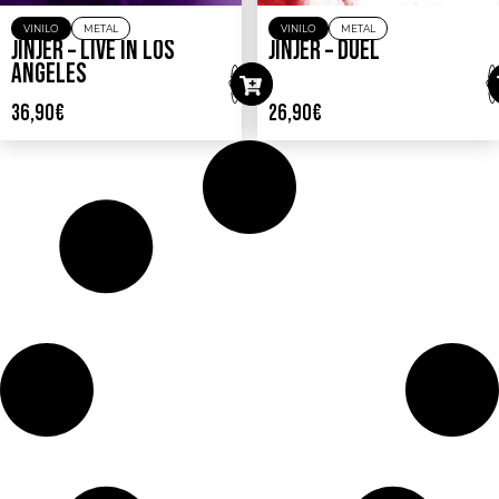
VINILO
METAL
VINILO
METAL
JINJER – LIVE IN LOS
JINJER – DUÉL
ANGELES
36,90
€
26,90
€