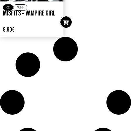
CD
PUNK
MISFITS – VAMPIRE GIRL
9,90
€