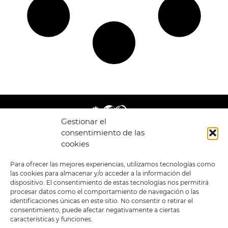
Gestionar el
consentimiento de las
cookies
LEGAL
ENLACES
Para ofrecer las mejores experiencias, utilizamos tecnologías como
las cookies para almacenar y/o acceder a la información del
POLÍTICA DE
TIENDA
ESTILOS
dispositivo. El consentimiento de estas tecnologías nos permitirá
PRIVACIDAD
FORMATOS
PREVENTAS
procesar datos como el comportamiento de navegación o las
TÉRMINOS Y
OFERTAS
identificaciones únicas en este sitio. No consentir o retirar el
CONDICIONES
MERCHANDISING
GENERALES DE LA
consentimiento, puede afectar negativamente a ciertas
VENTA
FOUR SKULLS
características y funciones.
POLÍTICA DE COOKIES