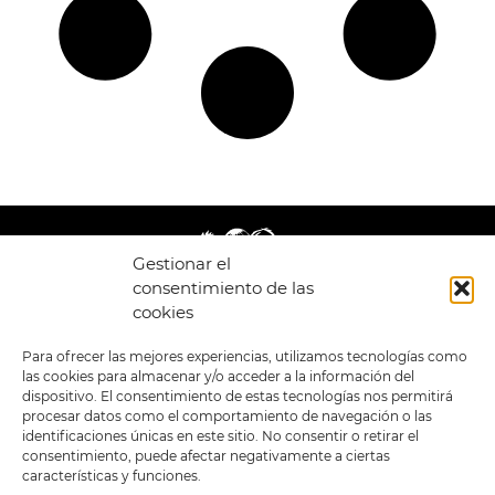
Gestionar el
consentimiento de las
cookies
LEGAL
ENLACES
Para ofrecer las mejores experiencias, utilizamos tecnologías como
las cookies para almacenar y/o acceder a la información del
POLÍTICA DE
TIENDA
ESTILOS
dispositivo. El consentimiento de estas tecnologías nos permitirá
PRIVACIDAD
FORMATOS
PREVENTAS
procesar datos como el comportamiento de navegación o las
TÉRMINOS Y
OFERTAS
identificaciones únicas en este sitio. No consentir o retirar el
CONDICIONES
MERCHANDISING
GENERALES DE LA
consentimiento, puede afectar negativamente a ciertas
VENTA
FOUR SKULLS
características y funciones.
POLÍTICA DE COOKIES