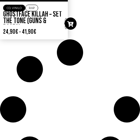
CD
,
VINILO
RAP
GHOSTFACE KILLAH – SET
THE TONE (GUNS &
ROSES)
24,90
€
-
41,90
€