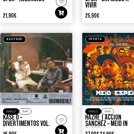
VIVIR
21,90
€
25,90
€
AGOTADO
OFERTA
VINILO
RAP
VINILO
RAP
KASE O –
HAZHE | ACCION
DIVERTIMENTOS VOL.
SANCHEZ – MEID IN
2
ESPEIN 2