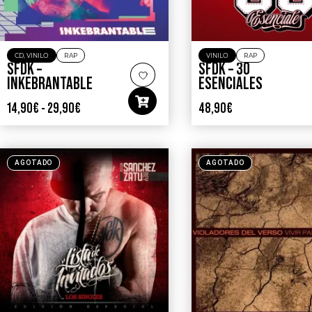
CD
,
VINILO
RAP
VINILO
RAP
SFDK –
SFDK – 30
INKEBRANTABLE
ESENCIALES
14,90
€
-
29,90
€
48,90
€
AGOTADO
AGOTADO