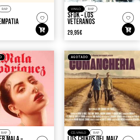
RAP
VINILO
RAP
SFDK – LOS
EMPATIA
VETERANOS
29,95
€
O
AGOTADO
RAP
CD
,
VINILO
RAP
ER MALA –
LOS CHIKOS DEL MAIZ