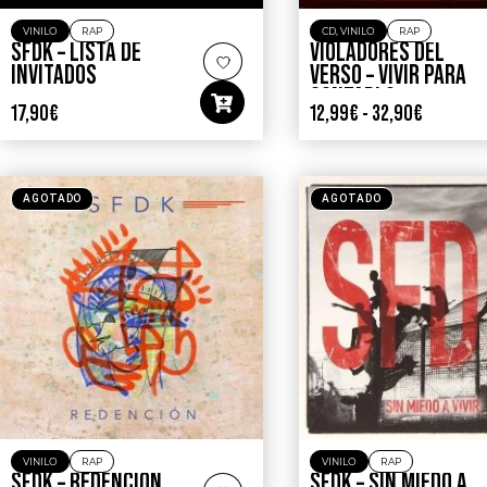
VINILO
RAP
CD
,
VINILO
RAP
SFDK – LISTA DE
VIOLADORES DEL
INVITADOS
VERSO – VIVIR PARA
CONTARLO
17,90
€
12,99
€
-
32,90
€
AGOTADO
AGOTADO
VINILO
RAP
VINILO
RAP
SFDK – REDENCIÓN
SFDK – SIN MIEDO A