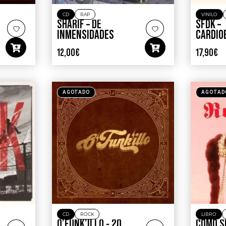
CD
RAP
VINILO
SHARIF – DE
SFDK –
INMENSIDADES
CARDIO
12,00
€
17,90
€
AGOTADO
AGOTAD
CD
ROCK
LIBRO
O’FUNK’ILLO ‎- 20
CÓMO S