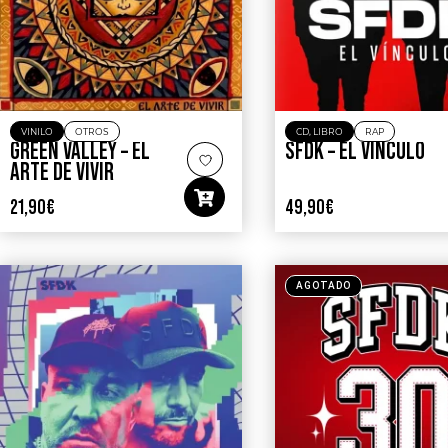
VINILO
OTROS
CD
,
LIBRO
RAP
GREEN VALLEY – EL
SFDK – EL VÍNCULO
ARTE DE VIVIR
21,90
€
49,90
€
AGOTADO