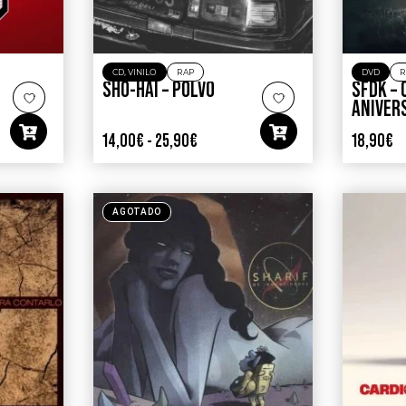
CD
,
VINILO
RAP
DVD
R
SHO-HAI – POLVO
SFDK –
ANIVER
14,00
€
-
25,90
€
18,90
€
AGOTADO