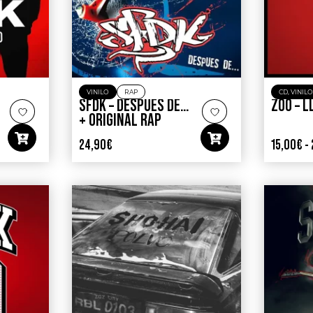
VINILO
RAP
CD
,
VINIL
SFDK – DESPUES DE…
ZOO – L
+ ORIGINAL RAP
24,90
€
15,00
€
-