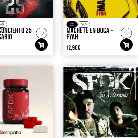
AP
CD
RAP
 CONCIERTO 25
MACHETE EN BOCA –
SARIO
FYAH
12,90
€