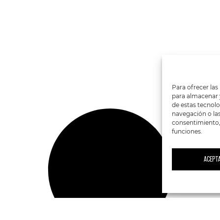
Para ofrecer las
para almacenar y
de estas tecnol
navegación o las 
consentimiento, 
funciones.
ACEPT