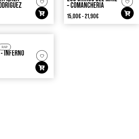
ODRÍGUEZ
– COMANCHERIA
15,00
€
-
21,90
€
RAP
 ‎- INFERNO