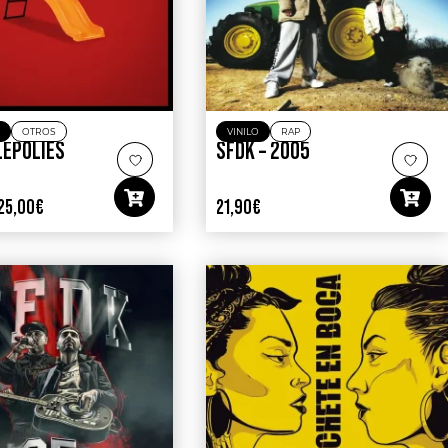
O
OTROS
VINILO
RAP
LEPOLIES
SFDK – 2005
25,00
€
21,90
€