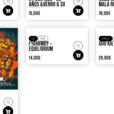
AÑOS AJIERRO & 30
MALA R
AMIGOS
15,00
€
18,90
€
EMBRUTESSIO
CD
RAP
VINILO
FYAHBWOY –
DUO KIE
EQUILIVRIUM