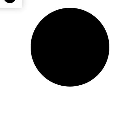
14,00
€
26,90
€