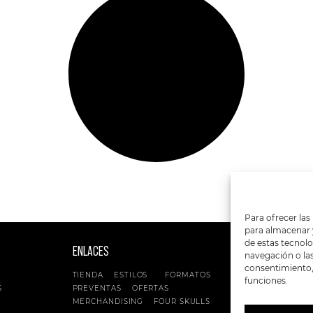
Para ofrecer las
para almacenar y
de estas tecnol
ENLACES
SIGUENOS EN:
navegación o las 
consentimiento, 
TIENDA
ESTILOS
FORMATOS
funciones.
S
PREVENTAS
OFERTAS
MERCHANDISING
FOUR SKULLS