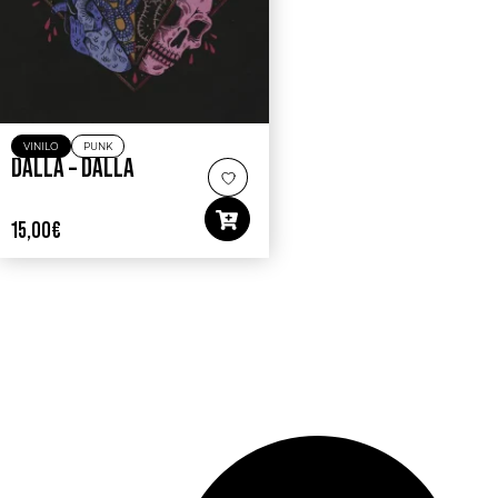
VINILO
PUNK
DALLA – DALLA
15,00
€