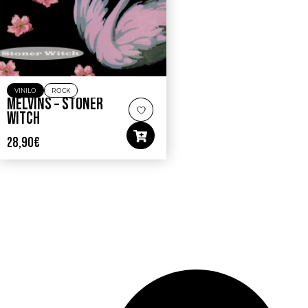
VINILO
ROCK
MELVINS – STONER
WITCH
28,90
€