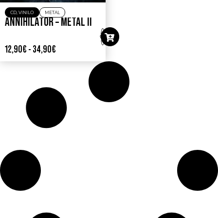
CD
,
VINILO
METAL
ANNIHILATOR – METAL II
12,90
€
-
34,90
€