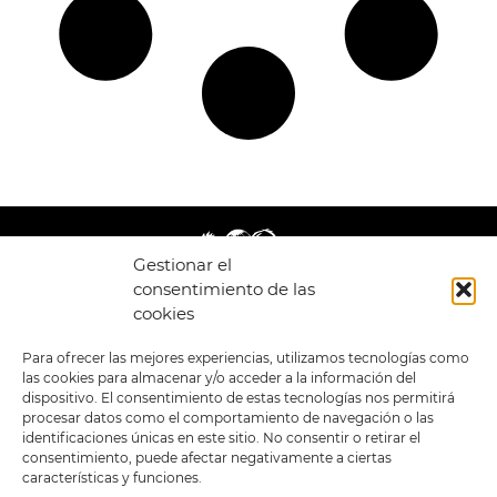
Gestionar el
consentimiento de las
cookies
LEGAL
ENLACES
Para ofrecer las mejores experiencias, utilizamos tecnologías como
las cookies para almacenar y/o acceder a la información del
POLÍTICA DE
TIENDA
ESTILOS
dispositivo. El consentimiento de estas tecnologías nos permitirá
PRIVACIDAD
FORMATOS
PREVENTAS
procesar datos como el comportamiento de navegación o las
TÉRMINOS Y
OFERTAS
identificaciones únicas en este sitio. No consentir o retirar el
CONDICIONES
MERCHANDISING
GENERALES DE LA
consentimiento, puede afectar negativamente a ciertas
VENTA
FOUR SKULLS
características y funciones.
POLÍTICA DE COOKIES