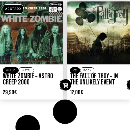
AGOTADO
VINILO
METAL
CD
ROCK
WHITE ZOMBIE – ASTRO
THE FALL OF TROY – IN
CREEP 2000
THE UNLIKELY EVENT
29,90
€
12,00
€