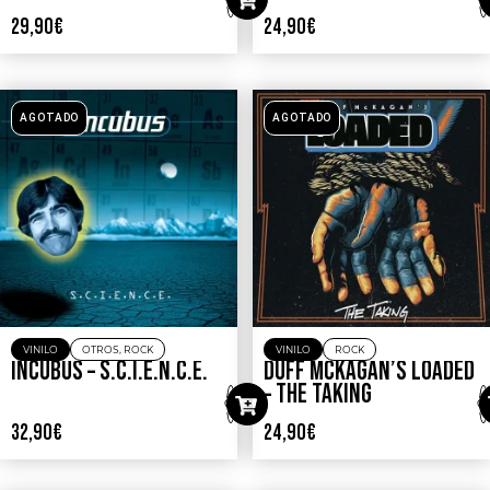
29,90
€
24,90
€
AGOTADO
AGOTADO
VINILO
OTROS
,
ROCK
VINILO
ROCK
INCUBUS – S.C.I.E.N.C.E.
DUFF MCKAGAN’S LOADED
– THE TAKING
32,90
€
24,90
€