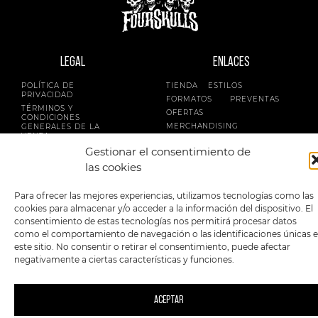
LEGAL
ENLACES
POLÍTICA DE
TIENDA
ESTILOS
PRIVACIDAD
FORMATOS
PREVENTAS
TÉRMINOS Y
OFERTAS
CONDICIONES
MERCHANDISING
GENERALES DE LA
VENTA
FOUR SKULLS
Gestionar el consentimiento de
POLÍTICA DE COOKIES
las cookies
SIGUENOS EN:
METODOS DE PAGO:
Para ofrecer las mejores experiencias, utilizamos tecnologías como las
cookies para almacenar y/o acceder a la información del dispositivo. El
consentimiento de estas tecnologías nos permitirá procesar datos
como el comportamiento de navegación o las identificaciones únicas 
este sitio. No consentir o retirar el consentimiento, puede afectar
negativamente a ciertas características y funciones.
2023 FourSkulls. Reservados todos los derechos.
ACEPTAR