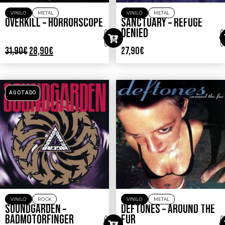
VINILO
METAL
VINILO
METAL
OVERKILL – HORRORSCOPE
SANCTUARY – REFUGE
DENIED
31,90
€
28,90
€
27,90
€
AGOTADO
VINILO
ROCK
VINILO
METAL
SOUNDGARDEN –
DEFTONES – AROUND THE
BADMOTORFINGER
FUR