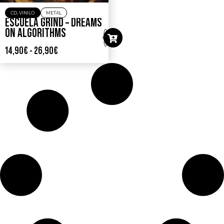
CD
,
VINILO
METAL
ESCUELA GRIND – DREAMS
ON ALGORITHMS
14,90
€
-
26,90
€