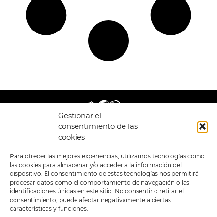
Gestionar el
consentimiento de las
cookies
LEGAL
ENLACES
Para ofrecer las mejores experiencias, utilizamos tecnologías como
las cookies para almacenar y/o acceder a la información del
POLÍTICA DE
TIENDA
ESTILOS
dispositivo. El consentimiento de estas tecnologías nos permitirá
PRIVACIDAD
FORMATOS
PREVENTAS
procesar datos como el comportamiento de navegación o las
TÉRMINOS Y
OFERTAS
identificaciones únicas en este sitio. No consentir o retirar el
CONDICIONES
MERCHANDISING
GENERALES DE LA
consentimiento, puede afectar negativamente a ciertas
VENTA
FOUR SKULLS
características y funciones.
POLÍTICA DE COOKIES