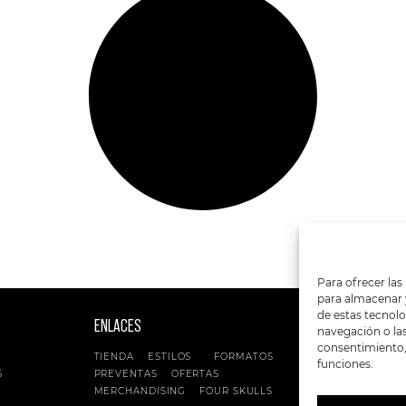
Para ofrecer las
para almacenar y
de estas tecnol
ENLACES
SIGUENOS EN:
navegación o las 
consentimiento, 
TIENDA
ESTILOS
FORMATOS
funciones.
S
PREVENTAS
OFERTAS
MERCHANDISING
FOUR SKULLS