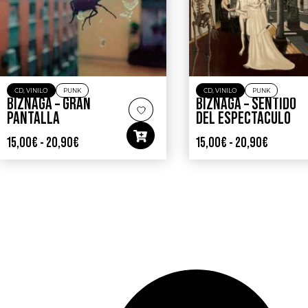
CD
,
VINILO
PUNK
CD
,
VINILO
PUNK
BIZNAGA – GRAN
BIZNAGA – SENTIDO
PANTALLA
DEL ESPECTACULO
15,00
€
-
20,90
€
15,00
€
-
20,90
€