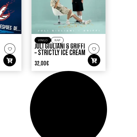
VINILO
RAP
JULI GIULIANI & GRIFFI
– STRICTLY ICE CREAM
32,00
€