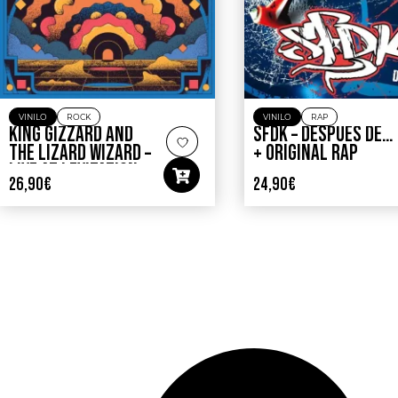
VINILO
ROCK
VINILO
RAP
KING GIZZARD AND
SFDK – DESPUES DE…
THE LIZARD WIZARD –
+ ORIGINAL RAP
LIVE AT LEVITATION
26,90
€
24,90
€
2014