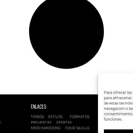
Para ofrecer las
para almacenar y
de estas tecnol
ENLACES
SIGUENOS EN:
navegación o las 
consentimiento, 
TIENDA
ESTILOS
FORMATOS
funciones.
S
PREVENTAS
OFERTAS
MERCHANDISING
FOUR SKULLS