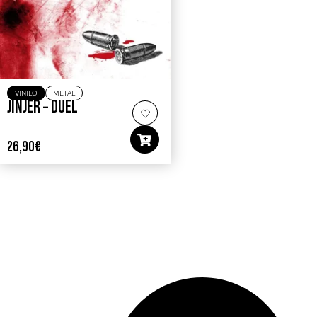
VINILO
METAL
JINJER – DUÉL
26,90
€