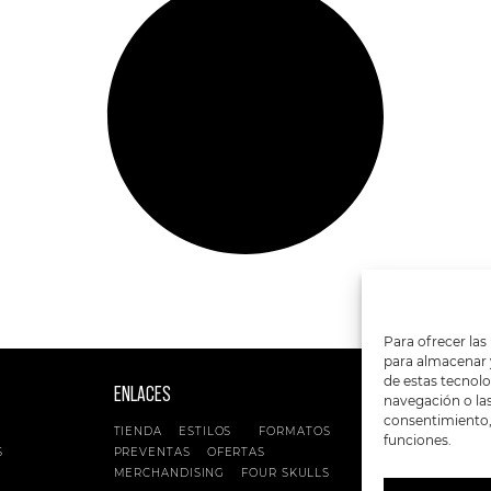
Para ofrecer las
para almacenar y
de estas tecnol
ENLACES
SIGUENOS EN:
navegación o las 
consentimiento, 
TIENDA
ESTILOS
FORMATOS
funciones.
S
PREVENTAS
OFERTAS
MERCHANDISING
FOUR SKULLS