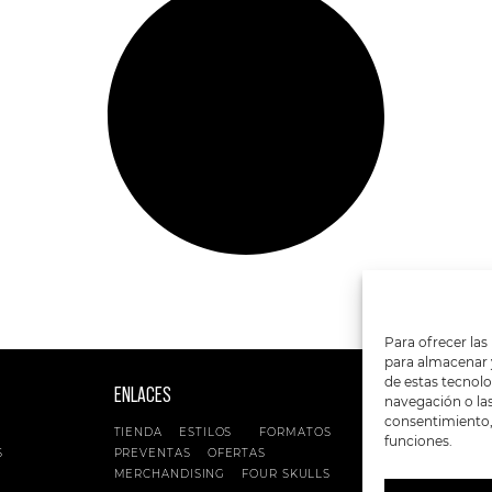
Para ofrecer las
para almacenar y
de estas tecnol
ENLACES
SIGUENOS EN:
navegación o las 
consentimiento, 
TIENDA
ESTILOS
FORMATOS
funciones.
S
PREVENTAS
OFERTAS
MERCHANDISING
FOUR SKULLS