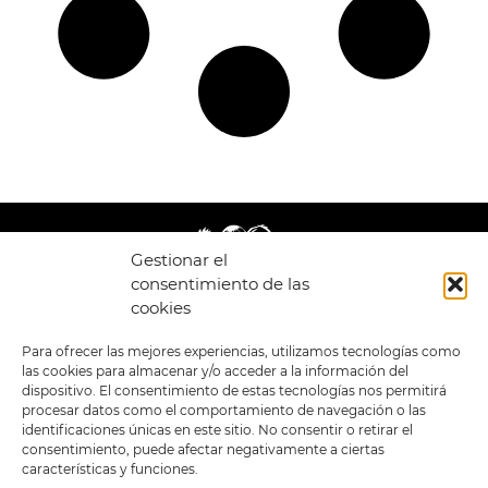
Gestionar el
consentimiento de las
cookies
LEGAL
ENLACES
Para ofrecer las mejores experiencias, utilizamos tecnologías como
las cookies para almacenar y/o acceder a la información del
POLÍTICA DE
TIENDA
ESTILOS
dispositivo. El consentimiento de estas tecnologías nos permitirá
PRIVACIDAD
FORMATOS
PREVENTAS
procesar datos como el comportamiento de navegación o las
TÉRMINOS Y
OFERTAS
identificaciones únicas en este sitio. No consentir o retirar el
CONDICIONES
MERCHANDISING
GENERALES DE LA
consentimiento, puede afectar negativamente a ciertas
VENTA
FOUR SKULLS
características y funciones.
POLÍTICA DE COOKIES