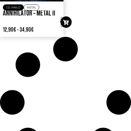
CD
,
VINILO
METAL
ANNIHILATOR – METAL II
12,90
€
-
34,90
€