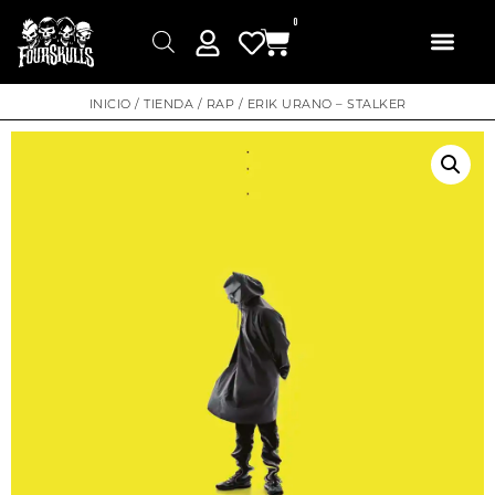
0
INICIO
/
TIENDA
/
RAP
/ ERIK URANO – STALKER