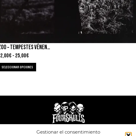
ZOO – TEMPESTES VÉNEN DEL SUD
12,00
€
-
25,00
€
SELECCIONAR OPCIONES
Gestionar el consentimiento