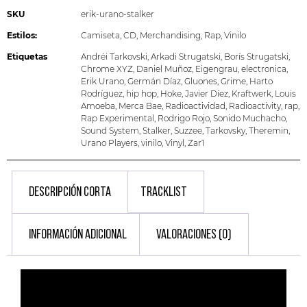
SKU
erik-urano-stalker
Estilos:
Camiseta
,
CD
,
Merchandising
,
Rap
,
Vinilo
Etiquetas
Andréi Tarkovski
,
Arkadi Strugatski
,
Borís Strugatski
,
Chrome XYZ
,
Daniel Muñoz
,
Eigengrau
,
electronica
,
Erik Urano
,
Germán Díaz
,
Gluones
,
Grime
,
Harto
Rodríguez
,
hip hop
,
Hoke
,
Javier Díez
,
Kraftwerk
,
Louis
Amoeba
,
Merca Bae
,
Radioactividad
,
Radioactivity
,
rap
,
Rap Experimental
,
Rodrigo Rojo
,
Sonido Muchacho
,
Sound System
,
Stalker
,
Suzzee
,
Tarkovsky
,
Theremin
,
Urano Players
,
vinilo
,
Vinyl
,
Zar1
DESCRIPCIÓN CORTA
TRACKLIST
INFORMACIÓN ADICIONAL
VALORACIONES (0)