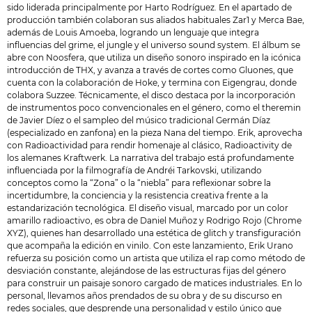
sido liderada principalmente por Harto Rodríguez. En el apartado de
producción también colaboran sus aliados habituales Zar1 y Merca Bae,
además de Louis Amoeba, logrando un lenguaje que integra
influencias del grime, el jungle y el universo sound system. El álbum se
abre con Noosfera, que utiliza un diseño sonoro inspirado en la icónica
introducción de THX, y avanza a través de cortes como Gluones, que
cuenta con la colaboración de Hoke, y termina con Eigengrau, donde
colabora Suzzee. Técnicamente, el disco destaca por la incorporación
de instrumentos poco convencionales en el género, como el theremin
de Javier Díez o el sampleo del músico tradicional Germán Díaz
(especializado en zanfona) en la pieza Nana del tiempo. Erik, aprovecha
con Radioactividad para rendir homenaje al clásico, Radioactivity de
los alemanes Kraftwerk. La narrativa del trabajo está profundamente
influenciada por la filmografía de Andréi Tarkovski, utilizando
conceptos como la “Zona” o la “niebla” para reflexionar sobre la
incertidumbre, la conciencia y la resistencia creativa frente a la
estandarización tecnológica. El diseño visual, marcado por un color
amarillo radioactivo, es obra de Daniel Muñoz y Rodrigo Rojo (Chrome
XYZ), quienes han desarrollado una estética de glitch y transfiguración
que acompaña la edición en vinilo. Con este lanzamiento, Erik Urano
refuerza su posición como un artista que utiliza el rap como método de
desviación constante, alejándose de las estructuras fijas del género
para construir un paisaje sonoro cargado de matices industriales. En lo
personal, llevamos años prendados de su obra y de su discurso en
redes sociales, que desprende una personalidad y estilo único que