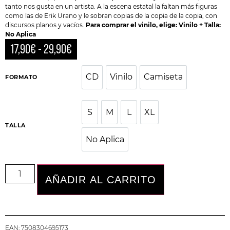
tanto nos gusta en un artista. A la escena estatal la faltan más figuras
como las de Erik Urano y le sobran copias de la copia de la copia, con
discursos planos y vacíos.
Para comprar el vinilo, elige: Vinilo + Talla:
No Aplica
17,90
€
-
29,90
€
CD
Vinilo
Camiseta
CD
Vinilo
Camiseta
FORMATO
S
M
L
XL
S
M
L
XL
TALLA
No Aplica
No Aplica
AÑADIR AL CARRITO
EAN:
7508304695173