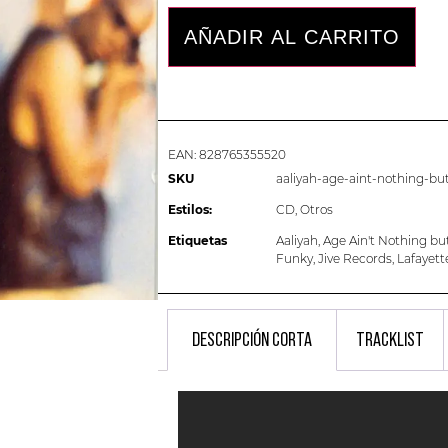
AÑADIR AL CARRITO
EAN:
828765355520
SKU
aaliyah-age-aint-nothing-b
Estilos:
CD
,
Otros
Etiquetas
Aaliyah
,
Age Ain't Nothing b
Funky
,
Jive Records
,
Lafayett
DESCRIPCIÓN CORTA
TRACKLIST