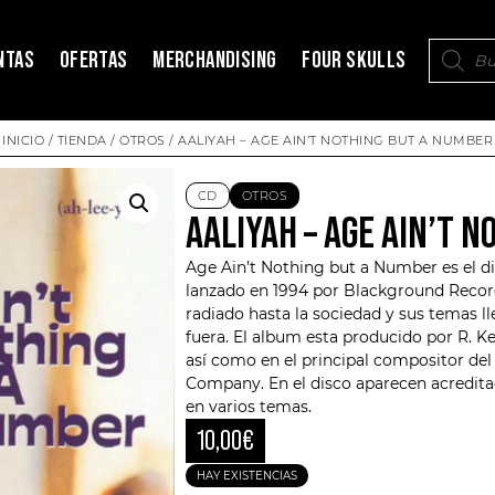
NTAS
OFERTAS
MERCHANDISING
FOUR SKULLS
INICIO
/
TIENDA
/
OTROS
/ AALIYAH – AGE AIN’T NOTHING BUT A NUMBER
CD
OTROS
AALIYAH – AGE AIN’T 
Age Ain’t Nothing but a Number es el d
lanzado en 1994 por Blackground Reco
radiado hasta la sociedad y sus temas l
fuera. El album esta producido por R. K
así como en el principal compositor de
Company. En el disco aparecen acredita
en varios temas.
10,00
€
HAY EXISTENCIAS