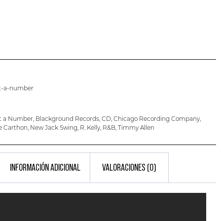
ut-a-number
ut a Number
,
Blackground Records
,
CD
,
Chicago Recording Company
,
e Carthon
,
New Jack Swing
,
R. Kelly
,
R&B
,
Timmy Allen
INFORMACIÓN ADICIONAL
VALORACIONES (0)