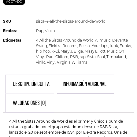
AGOTADO
SKU
sista-4-all-the-sistas-around-da-world
Estilos:
Rap
,
Vinilo
Etiquetas
4 All the Sistas Around da World
,
Allmusic
,
DeVante
Swing
,
Elektra Records
,
Feel of Your Lips
,
funk
,
Funky
,
hip hop
,
K-Ci
,
Mary J. Blige
,
Missy Elliott
,
Music On
Vinyl
,
Paul Clifford
,
R&B
,
rap
,
Sista
,
Soul
,
Timbaland
,
vinilo
,
Vinyl
,
Virginia Williams
DESCRIPCIÓN CORTA
INFORMACIÓN ADICIONAL
VALORACIONES (0)
4 All the Sistas Around da World es el primer y único álbum de
estudio grabado por el grupo estadounidense de R&B Sista,
lanzado el 20 de septiembre de 1994 por Elektra Records. Una de