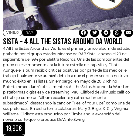
VINILO
RAP
SISTA – 4 ALL THE SISTAS AROUND DA WORLD
4 All the Sistas Around da World es el primer y único álbum de estudio
grabado por el grupo estadounidense de R&B Sista, lanzado el 20 de
septiembre de 1994 por Elektra Records. Una de las componentes del
grupo en ese momento era la futura estrella del rap Missy Elliott.
Aunque el álbum recibió críticas positivas por parte de los medios, el
trabajo finalmente se archivó debido a que el primer sencillo no tuvo
mucho éxito en las listas. Sin embargo, en mayo de 2017, Rhino
Entertainment lanzó oficialmente 4 All the Sistas Around da World en
plataformas digitales y de streaming. Paul Clifford de Allmusic calificó
el trabajo como un “álbum excelente y extremadamente
subestimado”, destacando la canción “Feel of Your Lips” como una de
sus preferidas. En dicho tema colaboran: Mary J. Blige, K-Ci y Virginia
Williams. El disco esta producido por Timbaland, a excepción del
noveno corte que lo produce DeVante Swing.
19,90
€