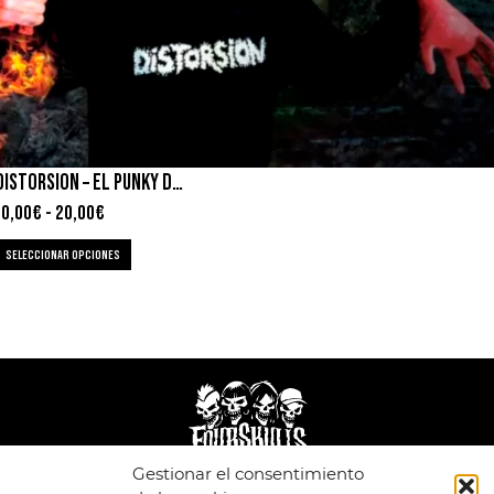
DISTORSION – EL PUNKY DEL HACHA
10,00
€
-
20,00
€
SELECCIONAR OPCIONES
Gestionar el consentimiento