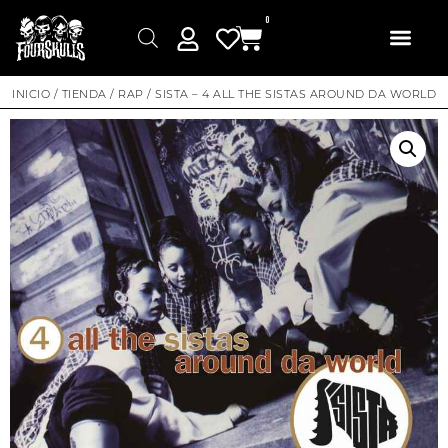
0
INICIO
/
TIENDA
/
RAP
/ SISTA – 4 ALL THE SISTAS AROUND DA WORLD